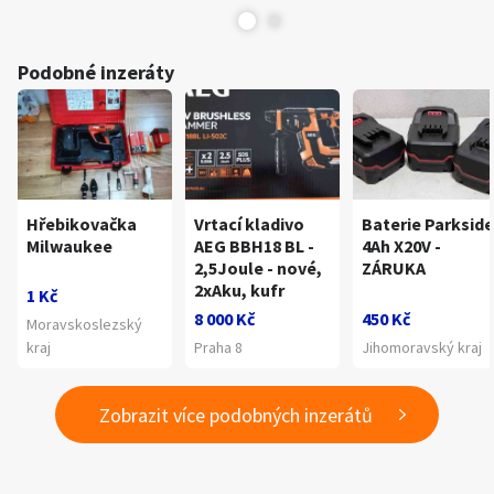
Podobné inzeráty
Hřebikovačka
Vrtací kladivo
Baterie Parkside
Milwaukee
AEG BBH18 BL -
4Ah X20V -
2,5Joule - nové,
ZÁRUKA
2xAku, kufr
1 Kč
8 000 Kč
450 Kč
Moravskoslezský
kraj
Praha 8
Jihomoravský kraj
Zobrazit více podobných inzerátů