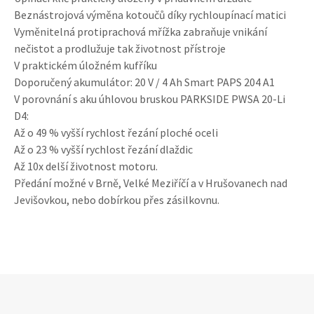
Beznástrojová výměna kotoučů díky rychloupínací matici
Vyměnitelná protiprachová mřížka zabraňuje vnikání
nečistot a prodlužuje tak životnost přístroje
V praktickém úložném kufříku
Doporučený akumulátor: 20 V / 4 Ah Smart PAPS 204 A1
V porovnání s aku úhlovou bruskou PARKSIDE PWSA 20-Li
D4:
Až o 49 % vyšší rychlost řezání ploché oceli
Až o 23 % vyšší rychlost řezání dlaždic
Až 10x delší životnost motoru.
Předání možné v Brně, Velké Meziříčí a v Hrušovanech nad
Jevišovkou, nebo dobírkou přes zásilkovnu.