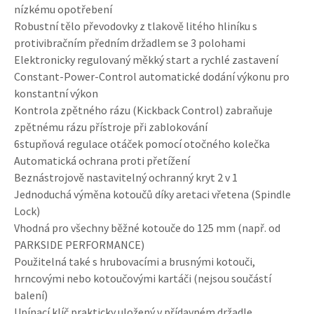
nízkému opotřebení
Robustní tělo převodovky z tlakově litého hliníku s
protivibračním předním držadlem se 3 polohami
Elektronicky regulovaný měkký start a rychlé zastavení
Constant-Power-Control automatické dodání výkonu pro
konstantní výkon
Kontrola zpětného rázu (Kickback Control) zabraňuje
zpětnému rázu přístroje při zablokování
6stupňová regulace otáček pomocí otočného kolečka
Automatická ochrana proti přetížení
Beznástrojově nastavitelný ochranný kryt 2 v 1
Jednoduchá výměna kotoučů díky aretaci vřetena (Spindle
Lock)
Vhodná pro všechny běžné kotouče do 125 mm (např. od
PARKSIDE PERFORMANCE)
Použitelná také s hrubovacími a brusnými kotouči,
hrncovými nebo kotoučovými kartáči (nejsou součástí
balení)
Upínací klíč prakticky uložený v přídavném držadle