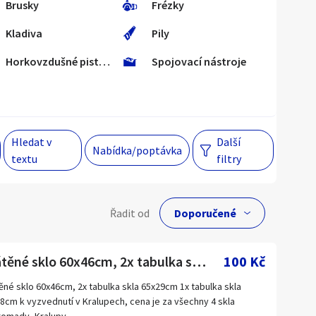
Brusky
Frézky
Kladiva
Pily
Hlavní město Praha
Večer
Horkovzdušné pistole
Spojovací nástroje
Jihomoravský kraj
egiony
Hledat v
Další
 s personalizací nabídek, zasíláním
Nabídka/poptávka
textu
filtry
gových materiálů a upozornění.
lní cena
Řadit od
Kč
Drátěné sklo 60x46cm, 2x tabulka skla 65x29cm 1x tabulka
100 Kč
ěné sklo 60x46cm, 2x tabulka skla 65x29cm 1x tabulka skla
8cm k vyzvednutí v Kralupech, cena je za všechny 4 skla
Hlavní město Praha