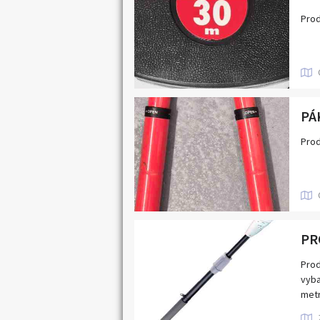
Pro
PÁ
Prod
Prod
vyba
metr
Ore