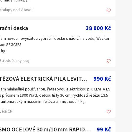
omady, Kralupy .
a
Jihomoravský kraj
Kralupy nad Vltavou
Kraj Vysočina
rační deska
Liberecký kraj
38 000 Kč
Olomoucký kraj
ám novou nevyužitou vybrační desku s nádrží na vodu, Wacker
son SFG05F5
Plzeňský kraj
0 kg
Ústecký kraj
00N
Středočeský kraj
žnost připevnění ochranné gumové podložky pro hutnění
Zahraničí
ebních kostek
utňovač půdy vybavený nádrží na vodu.
ŘETĚZOVÁ ELEKTRICKÁ PILA LEVITA ES 180
990 Kč
mu je:
mová podložka na ochranu dlažebních kostek
ám minimálně používanou, řetězovou elektrickou pilu LEVITA ES
drž na vodu + sprinklerový systém
s příkonem 1800 Watt, délkou lišty 36 cm, rychlostí řetězu 13.5
sílený rám motoru se zvedací rukojetí
 automatickým mazáním řetězu a hmotností 4 kg.
 k jednání
Celá ČR
PÁSMO OCELOVÉ 30 m/10 mm RAPID-LONG
99 Kč