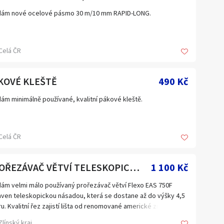
dám nové ocelové pásmo 30 m/10 mm RAPID-LONG.
Celá ČR
KOVÉ KLEŠTĚ
490 Kč
ám minimálně používané, kvalitní pákové kleště.
Celá ČR
PROŘEZÁVAČ VĚTVÍ TELESKOPICKÝ FLEXO EAS 750F
1 100 Kč
ám velmi málo používaný prořezávač větví Flexo EAS 750F
ven teleskopickou násadou, která se dostane až do výšky 4,5
u. Kvalitní řez zajistí lišta od renomované americké značky
gon.
Zlínský kraj