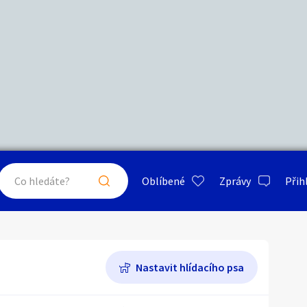
Další filtry
Stáří inzerátu
Hledat v textu
Nabídka/poptávka
psa
ty a bydlení
Seznamka
Erotik
Maximální cena
Kč
až
Oblíbené
Zprávy
Přih
je a nářadí
PC a elektro
Sport a h
Nástroje, nářadí
Typ inzerátu:
Neuvedeno
ráty v okolí
Neuvedeno
Klíčové slovo:
Neuvedeno
Nastavit hlídacího psa
Neuvedeno
 a doplňky
Kultura
Cestová