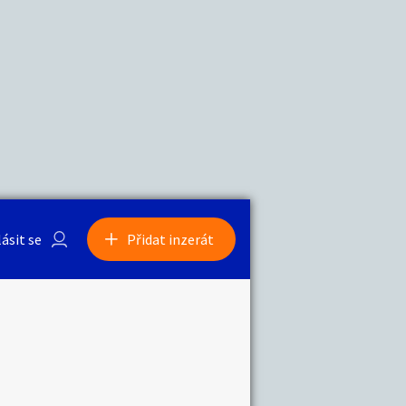
a
Zvířata
lásit se
Přidat inzerát
obby
Sběratelství
ní
Ostatní