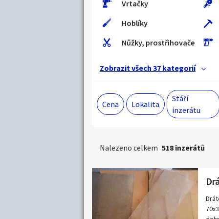
Vrtačky
Hoblíky
Celá ČR
Ráno
Nůžky, prostřihovače
Jihočeský kraj
E-mail
Zobrazit všechny r
Zobrazit všech 37 kategorií
Stáří inzerátu
Stáří
Souhlasím
Cena
Lokalita
inzerátu
marketin
Minimální cena
Vzdálenost do
Maximá
Nalezeno celkem
518 inzerátů
Hledat v textu
Kč
Km
až
Drát
70x3
Celá ČR