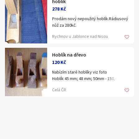
hoblík
Klíčové slovo:
Neuvedeno
Km
278 Kč
Lokalita:
Neuvedeno
Prodám nový nepoužitý hoblík.Rádiusový
nůž za 280kč.
Rychnov u Jablonce nad Nisou
Celá ČR
Hlavní město Praha
Ráno
Večer
Hoblík na dřevo
Jihočeský kraj
120 Kč
E-mail
Jihomoravský kraj
Nabízím staré hoblíky viz foto
Hoblík 45 mm; 48 mm; 50mm - 150,- Kč/ ks
Zobrazit všechny regiony
Hoblík úzký 27 mm -120,- Kč
Celá ČR
Souhlasím s personalizací nabídek, zasíláním
Cena za všechny 350,- + poštovné
Stáří inzerátu
marketingových materiálů a upozornění.