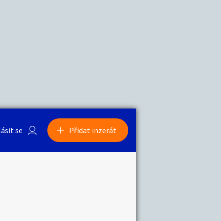
a
Zvířata
lásit se
Přidat inzerát
obby
Sběratelství
ní
Ostatní