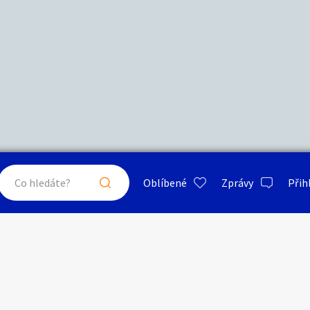
Další filtry
Stáří inzerátu
Hledat v textu
Nabídka/poptávka
psa
ty a bydlení
Seznamka
Erotik
Maximální cena
Kč
až
Oblíbené
Zprávy
Přih
je a nářadí
PC a elektro
Sport a h
Kleště
Typ inzerátu:
Neuvedeno
ráty v okolí
Neuvedeno
Klíčové slovo:
Neuvedeno
Neuvedeno
 a doplňky
Kultura
Cestová