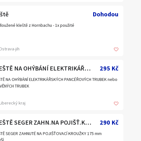
ště
Dohodou
loužené kleště z Hornbachu - 1x použité
Ostrava-jih
KLEŠTĚ NA OHÝBÁNÍ ELEKTRIKÁŘSKÝCH PANCÉŘOVÝCH TRUBEK (ČR)
295 Kč
ŠTĚ NA OHÝBÁNÍ ELEKTRIKÁŘSKÝCH PANCÉŘOVÝCH TRUBEK nebo
VĚNÝCH TRUBEK
Liberecký kraj
vedení: 11 mm nebo 23 mm
AMŽITÉMU DODÁNÍ: 7 ks
KLEŠTĚ SEGER ZAHN.NA POJIŠŤ.KROUŽKY175 mm VNĚJŠÍ ČR
290 Kč
: NOVÉ, 100%
ŠTĚ SEGER ZAHNUTÉ NA POJIŠŤOVACÍ KROUŽKY 175 mm
ŠÍ