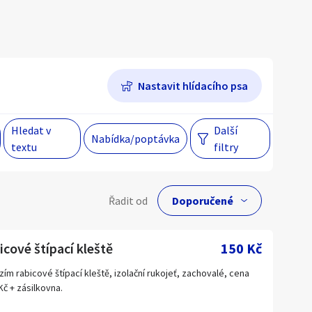
Hlavní město Praha
Večer
Jihomoravský kraj
Nastavit hlídacího psa
egiony
Hledat v
Další
Nabídka/poptávka
 s personalizací nabídek, zasíláním
textu
filtry
gových materiálů a upozornění.
lní cena
Řadit od
Kč
icové štípací kleště
150 Kč
zím rabicové štípací kleště, izolační rukojeť, zachovalé, cena
Kč + zásilkovna.
Hlavní město Praha