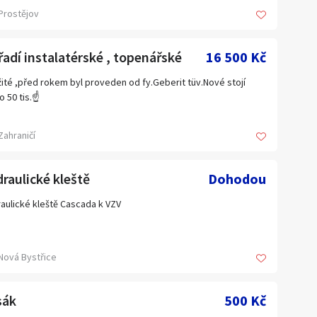
Jihomoravský kraj
a
Prostějov
Kraj Vysočina
adí instalatérské , topenářské
Liberecký kraj
16 500 Kč
Olomoucký kraj
ité ,před rokem byl proveden od fy.Geberit tüv.Nové stojí
o 50 tis.☝️
Plzeňský kraj
Ústecký kraj
Zahraničí
Zahraničí
raulické kleště
Dohodou
aulické kleště Cascada k VZV
Nová Bystřice
sák
500 Kč