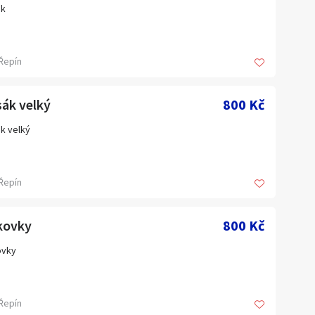
ák
Řepín
ák velký
800 Kč
k velký
Řepín
kovky
800 Kč
ovky
Řepín