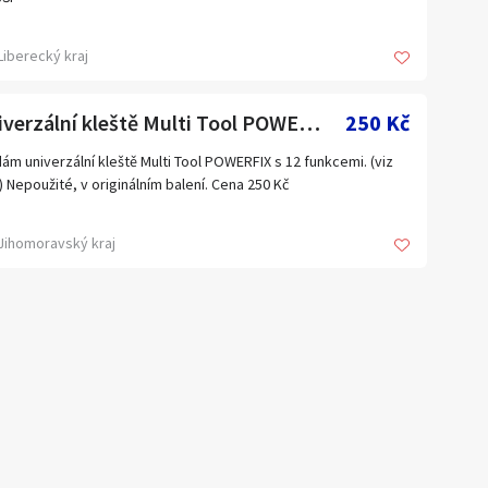
ba: Česká republika
AMŽITÉMU DODÁNÍ: 10 ks
Liberecký kraj
: NOVÉ, 100%
Univerzální kleště Multi Tool POWERFIX
250 Kč
ba: Česká republika
ám univerzální kleště Multi Tool POWERFIX s 12 funkcemi. (viz
AMŽITÉMU DODÁNÍ I :
) Nepoužité, v originálním balení. Cena 250 Kč
ž SEGER 150 mm ... 3 ks ... 240,-/ks
Jihomoravský kraj