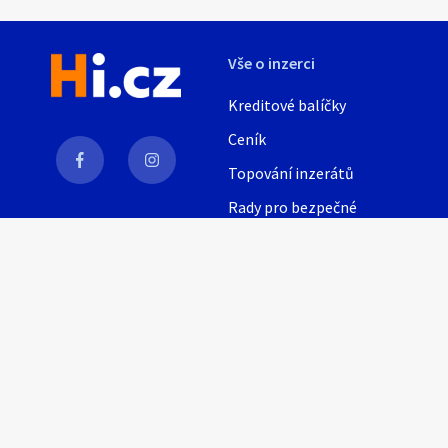
Vše o inzerci
Kreditové balíčky
Ceník
Topování inzerátů
Rady pro bezpečné
obchodování
AI
Nápověda
Provozní podmínky
Pravidla inzerce
Nastavení soukromí
© 2021, Inzeris s.r.o.