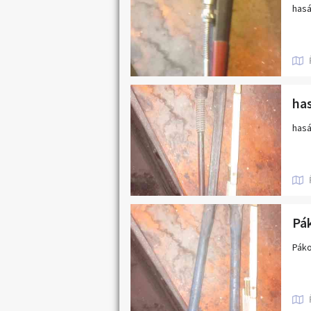
has
has
hasá
Pá
Pák