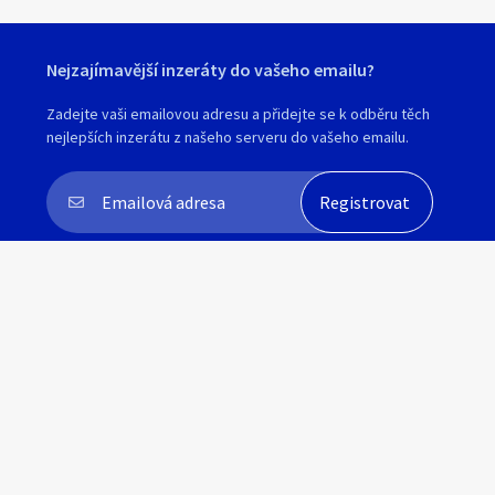
Nejzajímavější inzeráty do vašeho emailu?
Zadejte vaši emailovou adresu a přidejte se k odběru těch
nejlepších inzerátu z našeho serveru do vašeho emailu.
Souhlasím s
personalizací nabídek, zasíláním
marketingových materiálů a upozornění
.