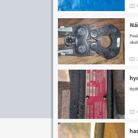
Jihočeský kraj
Nabídka/poptávk
Karlovarský kraj
Královéhradecký kraj
Nář
Moravskoslezský kraj
Použ
okol
Pardubický kraj
Středočeský kraj
Zlínský kraj
hyd
Hydr
ha