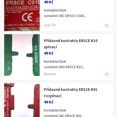
49 Kč
Kontaktní blok
označení 1NC ERSCE C01B ,
max.230V/10A červený Bremas,
Celá ČR
rozpínací kontakt. . .
pomocné kontakty 1NC rozpínací...
Přídavné kontakty ERSCE R10
Blansko.
spínací
49 Kč
Kontaktní blok
označení 1NO ERSCE R10 ,
max.230V/10A zelený Bremas,
Blansko
spínací kontakt, s uchycením..
pomocné kontakty 1NO spínací..
Přídavné kontakty ERSCE R01
Blansko.
rozpínací
49 Kč
Kontaktní blok
označení 1NC ERSCE R01 ,