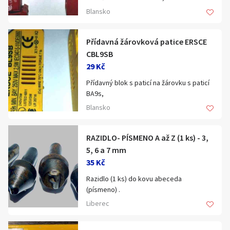
max.230V/10A červený Bremas,
Blansko
rozpínací kontakt, s uchycením. . .
pomocné kontakty 1NC rozpínací...
Přídavná žárovková patice ERSCE
Blansko.
CBL9SB
29 Kč
Přídavný blok s paticí na žárovku s paticí
BA9s,
označení ERSCE BL9SB,
Blansko
max.230V/3W žlutá Bremas,
.
.
RAZIDLO- PÍSMENO A až Z (1 ks) - 3,
patice pro žárovky BA9s
5, 6 a 7 mm
..
35 Kč
Blansko.
Razidlo (1 ks) do kovu abeceda
(písmeno) .
volba z 27 ks abecedy a interpunkce
Liberec
.k dispozici velikost 3,5,6 a 7 mm