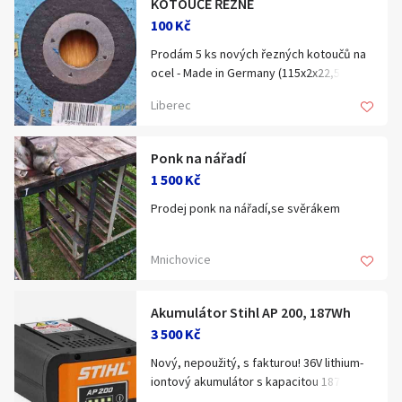
KOTOUČE ŘEZNÉ
Klíčové slovo:
Neuvedeno
Km
100 Kč
Lokalita:
Neuvedeno
Prodám 5 ks nových řezných kotoučů na
ocel - Made in Germany (115x2x22,5).
Cena - 100,- Kč.
Liberec
Celá ČR
Hlavní město Praha
Ráno
Večer
Ponk na nářadí
Jihočeský kraj
1 500 Kč
E-mail
Jihomoravský kraj
Prodej ponk na nářadí,se svěrákem
Zobrazit všechny regiony
Mnichovice
Souhlasím s personalizací nabídek, zasíláním
Stáří inzerátu
marketingových materiálů a upozornění.
Akumulátor Stihl AP 200, 187Wh
3 500 Kč
Nový, nepoužitý, s fakturou! 36V lithium-
iontový akumulátor s kapacitou 187 Wh.
Vybaven LED indikací, poskytující info o