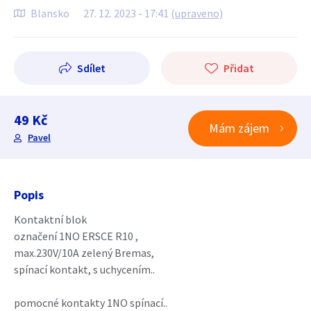
Blansko
27. 12. 2023 - 17:41
(upraveno)
Sdílet
Přidat
49 Kč
Mám zájem
Pavel
Popis
Kontaktní blok
označení 1NO ERSCE R10 ,
max.230V/10A zelený Bremas,
spínací kontakt, s uchycením..
pomocné kontakty 1NO spínací..