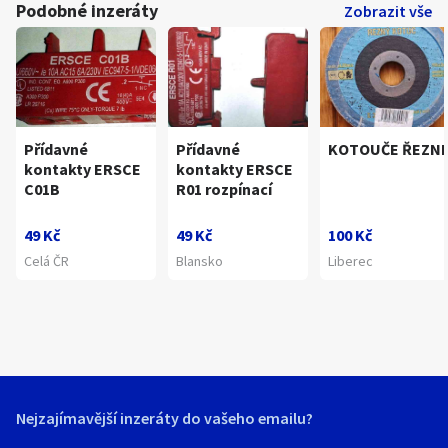
Podobné inzeráty
Zobrazit vše
Přídavné
Přídavné
KOTOUČE ŘEZN
kontakty ERSCE
kontakty ERSCE
C01B
R01 rozpínací
49 Kč
49 Kč
100 Kč
Celá ČR
Blansko
Liberec
Nejzajímavější inzeráty do vašeho emailu?