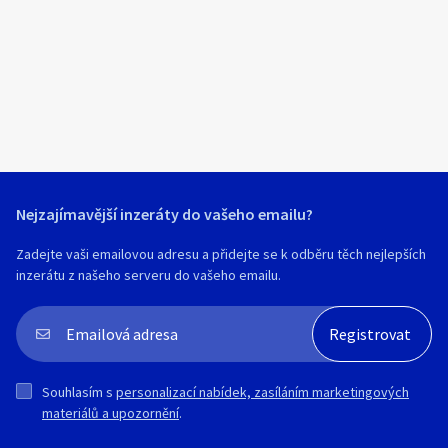
Klíčové slovo:
Neuvedeno
Km
Lokalita:
Neuvedeno
Celá ČR
Hlavní město Praha
Ráno
Večer
Jihočeský kraj
Nejzajímavější inzeráty do vašeho emailu?
E-mail
Jihomoravský kraj
Zadejte vaši emailovou adresu a přidejte se k odběru těch nejlepších
Zobrazit všechny regiony
inzerátu z našeho serveru do vašeho emailu.
Souhlasím s personalizací nabídek, zasíláním
Stáří inzerátu
marketingových materiálů a upozornění.
Souhlasím s
personalizací nabídek, zasíláním marketingových
materiálů a upozornění
.