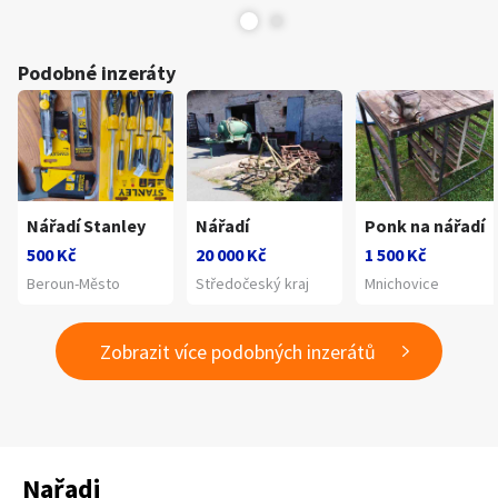
Podobné inzeráty
Nářadí Stanley
Nářadí
Ponk na nářadí
500 Kč
20 000 Kč
1 500 Kč
Beroun-Město
Středočeský kraj
Mnichovice
Zobrazit více podobných inzerátů
Nařadi