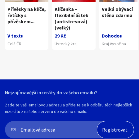
Přívěsky na klíče,
Klíčenka –
Velká obývací
řetízky s
flexibilní lístek
stěna zdarma
přívěskem...
(antistresová)
(velký)
V textu
29 Kč
Dohodou
Celá ČR
Ústecký kraj
Kraj Vysočina
Nejzajímavější inzeráty do vašeho emailu?
Zadejte vaši emailovou adresu a přidejte se k odběru těch nejlepších
inzerátu z našeho serveru do vašeho emailu.