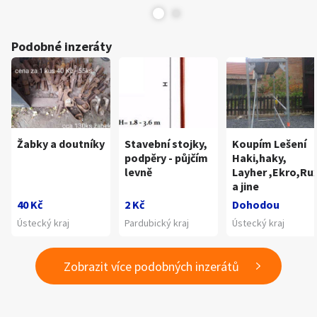
Podobné inzeráty
Žabky a doutníky
Stavební stojky,
Koupím Lešení
podpěry - půjčím
Haki,haky,
levně
Layher ,Ekro,Ru
a jine
40 Kč
2 Kč
Dohodou
Ústecký kraj
Pardubický kraj
Ústecký kraj
Zobrazit více podobných inzerátů