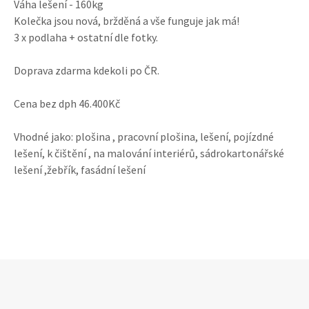
Váha lešení - 160kg
Kolečka jsou nová, bržděná a vše funguje jak má!
3 x podlaha + ostatní dle fotky.
Doprava zdarma kdekoli po ČR.
Cena bez dph 46.400Kč
Vhodné jako: plošina , pracovní plošina, lešení, pojízdné
lešení, k čištění , na malování interiérů, sádrokartonářské
lešení ,žebřík, fasádní lešení