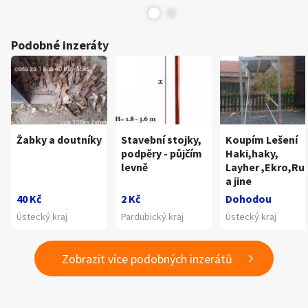
Podobné inzeráty
Žabky a doutníky
Stavební stojky,
Koupím Lešení
podpěry - půjčím
Haki,haky,
levně
Layher ,Ekro,Ru
a jine
40 Kč
2 Kč
Dohodou
Ústecký kraj
Pardubický kraj
Ústecký kraj
Zobrazit více podobných inzerátů