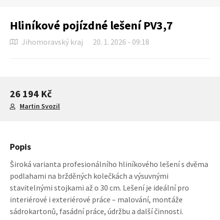
Hliníkové pojízdné lešení PV3,7
Jihomoravský kraj
20. 1. 2026 - 09:18
26 194 Kč
Martin Svozil
Popis
Široká varianta profesionálního hliníkového lešení s dvěma
podlahami na bržděných kolečkách a výsuvnými
stavitelnými stojkami až o 30 cm. Lešení je ideální pro
interiérové i exteriérové práce – malování, montáže
sádrokartonů, fasádní práce, údržbu a další činnosti.