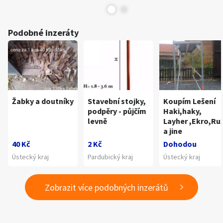
Podobné inzeráty
Žabky a doutníky
Stavební stojky,
Koupím Lešení
podpěry - půjčím
Haki,haky,
levně
Layher ,Ekro,Ru
a jine
40 Kč
2 Kč
Dohodou
Ústecký kraj
Pardubický kraj
Ústecký kraj
Zobrazit více podobných inzerátů