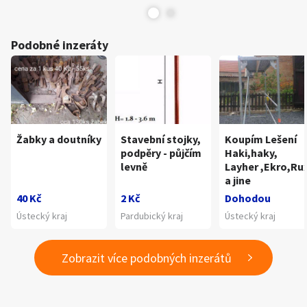
Podobné inzeráty
Žabky a doutníky
Stavební stojky,
Koupím Lešení
podpěry - půjčím
Haki,haky,
levně
Layher ,Ekro,Ru
a jine
40 Kč
2 Kč
Dohodou
Ústecký kraj
Pardubický kraj
Ústecký kraj
Zobrazit více podobných inzerátů