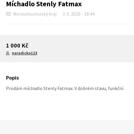
Míchadlo Stenly Fatmax
Moravskoslezský kraj
3. 5. 2020 - 18:44
1 000 Kč
naradicko123
Popis
Prodám míchadlo Stenly Fatmax. V dobrém stavu, funkční.