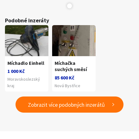
Podobné inzeráty
Míchadlo Einhell
Míchačka
suchých směsí
1 000 Kč
85 600 Kč
Moravskoslezský
kraj
Nová Bystřice
Zobrazit více podobných inzerátů