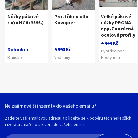
Nůžky pákové
Prostřihovadlo
Velké pákové
ruční NC6 (3595.)
Kovopres
nůžky PROMA
npp-7 na různé
ocelové profily
4 444 Kč
Dohodou
9 990 Kč
Bystřice pod
Blansko
Vodňany
Hostýnem
Nejzajímavější inzeráty do vašeho emailu?
Zadejte vaši emailovou adresu a přidejte se k odběru těch nejlepších
inzerátu z našeho serveru do vašeho emailu.