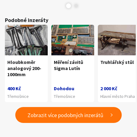
Podobné inzeráty
Hloubkoměr
Měření závitů
Truhlářský stůl
analogový 200-
Sigma Lutín
1000mm
400 Kč
Dohodou
2 000 Kč
Třemošnice
Třemošnice
Hlavní město Praha
Zobrazit více podobných inzerátů