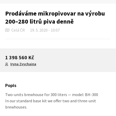
Prodáváme mikropivovar na výrobu
200–280 litrů piva denně
Celá ČR
19. 5. 2020 - 10:07
1 398 560 Kč
Iryna Zvychaina
Popis
Two-units brewhouse for 300 liters — model: BH-300
In our standard base kit we offer two and three-unit
brewhouses.