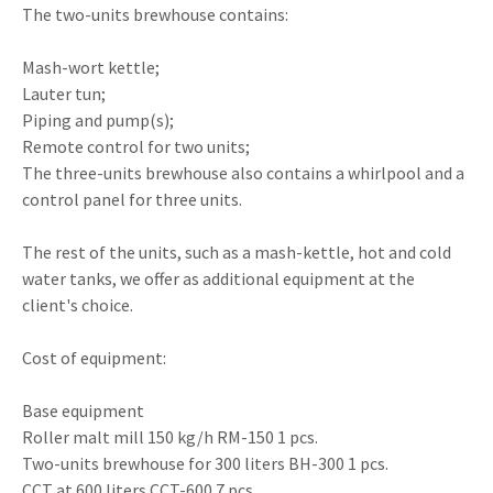
The two-units brewhouse contains:
Mash-wort kettle;
Lauter tun;
Piping and pump(s);
Remote control for two units;
The three-units brewhouse also contains a whirlpool and a
control panel for three units.
The rest of the units, such as a mash-kettle, hot and cold
water tanks, we offer as additional equipment at the
client's choice.
Cost of equipment:
Base equipment
Roller malt mill 150 kg/h RM-150 1 pcs.
Two-units brewhouse for 300 liters BH-300 1 pcs.
CCT at 600 liters CCT-600 7 pcs.