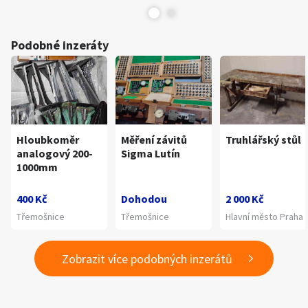
Podobné inzeráty
Hloubkoměr
Měření závitů
Truhlářský stůl
analogový 200-
Sigma Lutín
1000mm
400 Kč
Dohodou
2 000 Kč
Třemošnice
Třemošnice
Hlavní město Praha
Zobrazit více podobných inzerátů