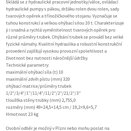
Skládá se z hydraulické pracovní jednotky/válce, ovládací
hydraulické pumpy s pákou, držáku rolen dvou rolen, sady
tvarových opěrek a třínožičkového stojanu. Vyznačuje se
tuhou konstrukcí a velkou ohýbací silou 10 t. Charakterizuje
ji i snadná a rychlá vyměnitelnost tvarových opěrek pro
různé průměry trubek. Ohýbání trubek se provádí bez velké
fyzické námahy. Kvalitní hydraulika a robustní konstrukční
provedení zajišťují vysokou provozní spolehlivost a
životnost bez nutnosti náročnější údržby.
Technické parametry:
maximální ohýbací síla (t) 10
maximální zdvih pístu (mm) 320
ohýbací matrice/průměry trubek
1/2"/3/4"/1"/11/4"/11/2"/2"/21/2"/3"
tloušťka stěny trubky (mm) 2,755,0
rozměry (mm) 49×24,5×14,5 cm / 19,2×9,6×5,7
Hmotnost 23 kg
Osobní odběr je možný v Plzni nebo mohu poslat na