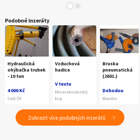
Podobné inzeráty
Hydraulická
Vzduchová
Bruska
ohýbačka trubek
hadice
pneumatická
- 10 tun
(2601.)
V textu
4 000 Kč
Dohodou
Moravskoslezský
Celá ČR
kraj
Blansko
Zobrazit více podobných inzerátů