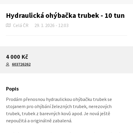
Hydraulická ohýbačka trubek - 10 tun
Celá ČR
29. 1. 2026 - 12:03
4 000 Kč
603726262
Popis
Prodám přenosnou hydraulickou ohýbačku trubek se
stojanem pro ohýbání železných trubek, nerezových
trubek, trubek z barevných kovů apod. Je nová ještě
nepoužitá a originálně zabalená.