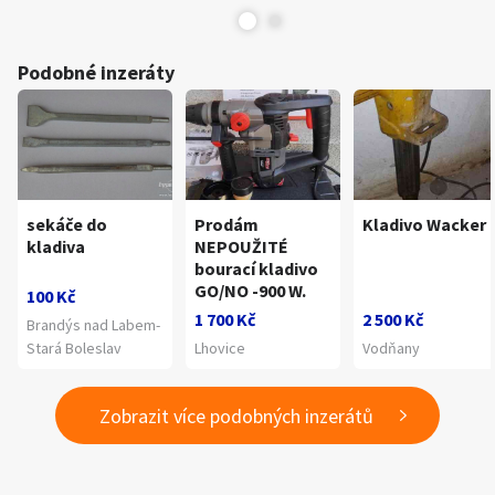
Podobné inzeráty
sekáče do
Prodám
Kladivo Wacker
kladiva
NEPOUŽITÉ
bourací kladivo
GO/NO -900 W.
100 Kč
1 700 Kč
2 500 Kč
Brandýs nad Labem-
Stará Boleslav
Lhovice
Vodňany
Zobrazit více podobných inzerátů