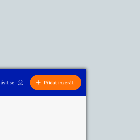
a
Zvířata
0
/
2000
Nahlásit
0
/
1000
lásit se
Přidat inzerát
obby
Sběratelství
ní
Ostatní