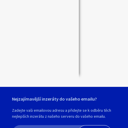
Zavřít
Nejzajímavější inzeráty do vašeho emailu?
Zadejte vaši emailovou adresu a přidejte se k odběru těch
nejlepších inzerátu z našeho serveru do vašeho emailu.