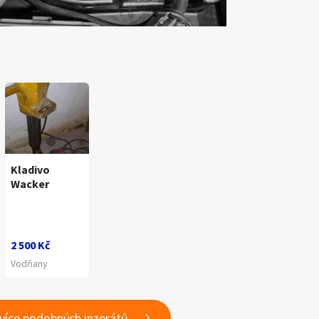
Kladivo
Wacker
2 500 Kč
Vodňany
 více podobných inzerátů