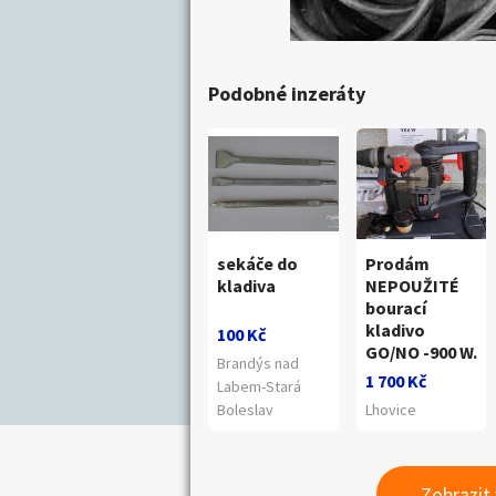
Podobné inzeráty
sekáče do
Prodám
kladiva
NEPOUŽITÉ
bourací
kladivo
100 Kč
GO/NO -900 W.
Brandýs nad
1 700 Kč
Labem-Stará
Boleslav
Lhovice
Zobrazit