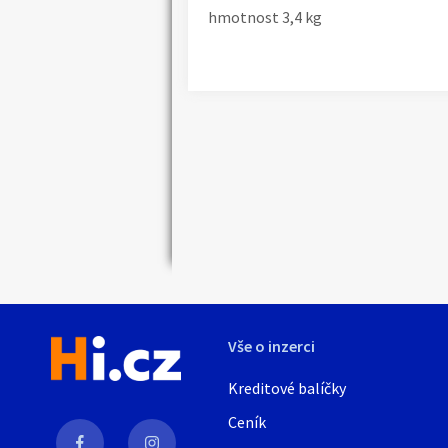
hmotnost 3,4 kg
Náhledy
Vše o inzerci
Kreditové balíčky
Ceník