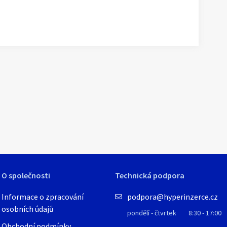
1
/
1
O společnosti
Technická podpora
Informace o zpracování
podpora@hyperinzerce.cz
osobních údajů
pondělí - čtvrtek
8:30 - 17:00
Obchodní podmínky