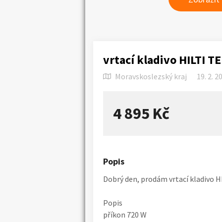
vrtací kladivo HILTI TE
Moravskoslezský kraj
19. 2. 2
4 895 Kč
Popis
Dobrý den, prodám vrtací kladivo HI
Popis
příkon 720 W