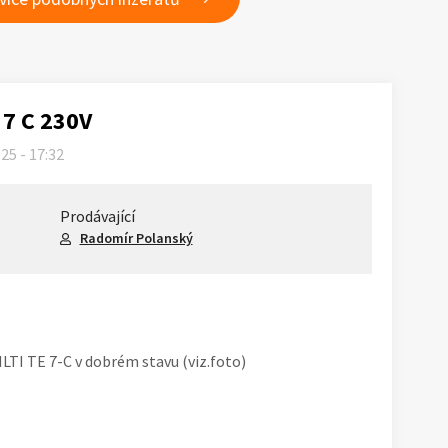
 7 C 230V
025 - 17:32
Prodávající
Radomír Polanský
LTI TE 7-C v dobrém stavu (viz.foto)