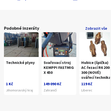
Podobné inzeráty
Zobrazit vše
Technické plyny
Svařovací stroj
Hubice (špička)
KEMPPI FASTMIG
AC řezací R6 200-
X 450
300 (NOVÉ)
svářecí technika
1 Kč
149 090 Kč
119 Kč
Jihomoravský kraj
Zahraničí
Liberec