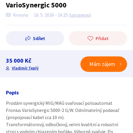
VarioSynergic 5000
Krouna
16. 5. 2026 - 16:25
(upraveno)
Sdílet
Přidat
35 000 Kč
Mám zájem
Vladimír Teplý
Popis
Prodám synergický MIG/MAG svařovací poloautomat
Fronius VarioSynergic 5000-2 G/W. Odnímatelný podavač
(propojovací kabel cca 10 m).
Transformátorový, odbočkový, velmi kvalitní a robustní
stroj s vodním chlazením hořáku. Výborně svařuje. Po