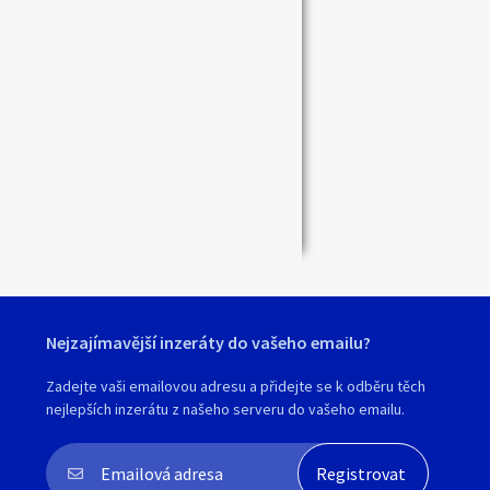
Zavřít
Nejzajímavější inzeráty do vašeho emailu?
Zadejte vaši emailovou adresu a přidejte se k odběru těch
nejlepších inzerátu z našeho serveru do vašeho emailu.