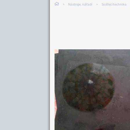
Nástroje, nářadí
Svářecí technika