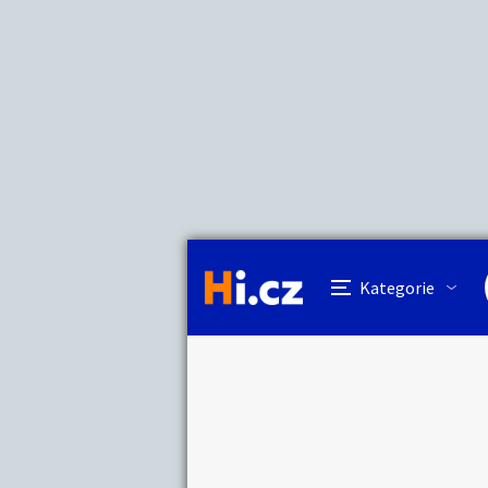
Kategorie
Prodám skla
Nahlásit in
Prodávající
Luboš Košina
Auto-moto
Reali
Pošlete uživatel
Kategorie
Práce a služby
Stro
Dětské zboží
Móda
Odeslat z