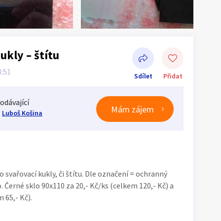
ukly – štítu
8:51
Sdílet
Přidat
odávající
Mám zájem
Luboš Košina
Sdílet na Facebooku
 svařovací kukly, či štítu. Dle označení = ochranný
. Černé sklo 90x110 za 20,- Kč/ks (celkem 120,- Kč) a
m 65,- Kč).