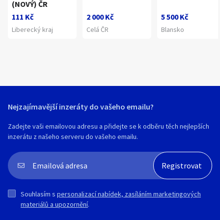
(NOVÝ) ČR
111 Kč
2 000 Kč
5 500 Kč
Liberecký kraj
Celá ČR
Blansko
Nejzajímavější inzeráty do vašeho emailu?
Zadejte vaši emailovou adresu a přidejte se k odběru těch nejlepších
inzerátu z našeho serveru do vašeho emailu.
Souhlasím s
personalizací nabídek, zasíláním marketingových
materiálů a upozornění
.