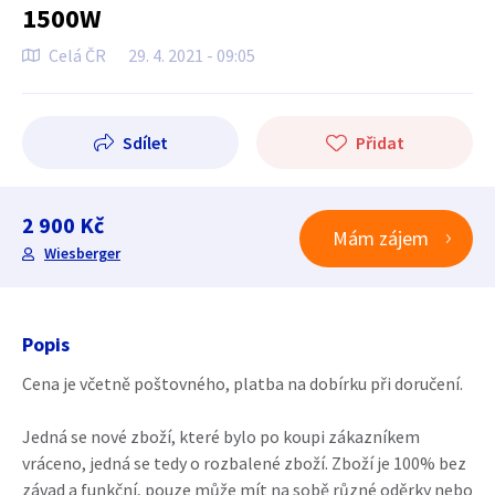
1500W
Celá ČR
29. 4. 2021 - 09:05
Sdílet
Přidat
2 900 Kč
Mám zájem
Wiesberger
Popis
Cena je včetně poštovného, platba na dobírku při doručení.
Jedná se nové zboží, které bylo po koupi zákazníkem
vráceno, jedná se tedy o rozbalené zboží. Zboží je 100% bez
závad a funkční, pouze může mít na sobě různé oděrky nebo