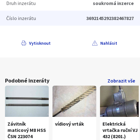
Druh inzerátu
soukromá inzerce
Číslo inzerátu
3692145292382467827
Vytisknout
Nahlásit
Podobné inzeráty
Zobrazit vše
Závitník
vídiový vrták
Elektrická
maticový M8 HSS
vrtačka ruční VJ
ČSN 223074
432 (8201.)