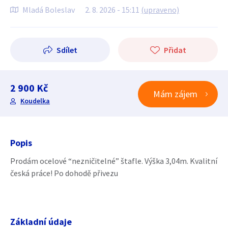
Mladá Boleslav
2. 8. 2026 - 15:11
(upraveno)
Sdílet
Přidat
2 900 Kč
Mám zájem
Koudelka
Popis
Prodám ocelové “nezničitelné” štafle. Výška 3,04m. Kvalitní
česká práce! Po dohodě přivezu
Základní údaje