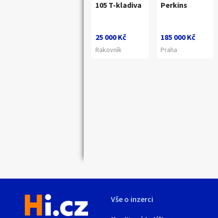
105 T-kladiva
Perkins
25 000 Kč
185 000 Kč
Rakovník
Praha
Náhledy
Vše o inzerci