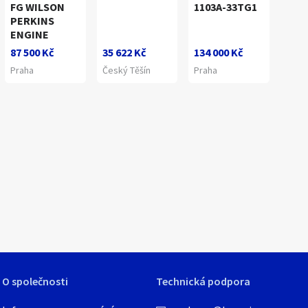
FG WILSON
1103A-33TG1
PERKINS
ENGINE
87 500 Kč
35 622 Kč
134 000 Kč
Praha
Český Těšín
Praha
1
/
7
O společnosti
Technická podpora