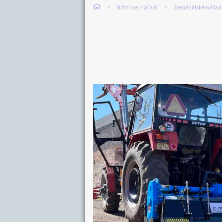
Nástroje, nářadí
Zemědělské nářad