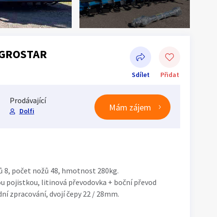
 AGROSTAR
Sdílet
Přidat
Prodávající
Mám zájem
Dolfi
Sdílet na Facebooku
ů 8, počet nožů 48, hmotnost 280kg.
 pojistkou, litinová převodovka + boční převod
dní zpracování, dvojí čepy 22 / 28mm.