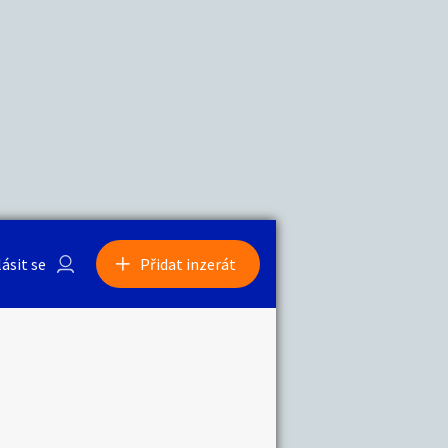
a
Zvířata
0
/
2000
Nahlásit
0
/
1000
lásit se
Přidat inzerát
obby
Sběratelství
ní
Ostatní