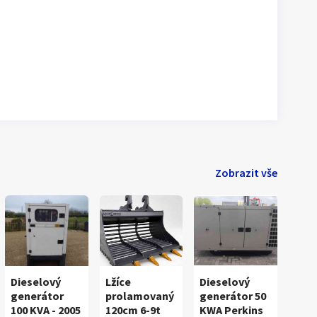
Zobrazit vše
Dieselový
Lžíce
Dieselový
generátor
prolamovaný
generátor 50
100 KVA - 2005
120cm 6-9t
KWA Perkins