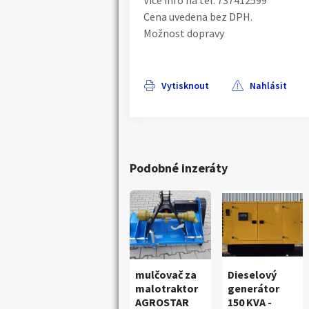
Více info na tel. 737412599
Cena uvedena bez DPH.
Možnost dopravy
Vytisknout
Nahlásit
Podobné inzeráty
mulčovač za
Dieselový
malotraktor
generátor
AGROSTAR
150 KVA -