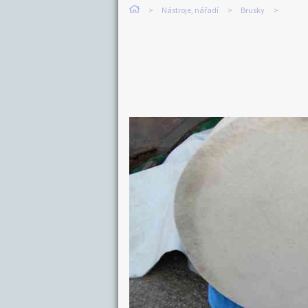
Nástroje, nářadí
Brusky