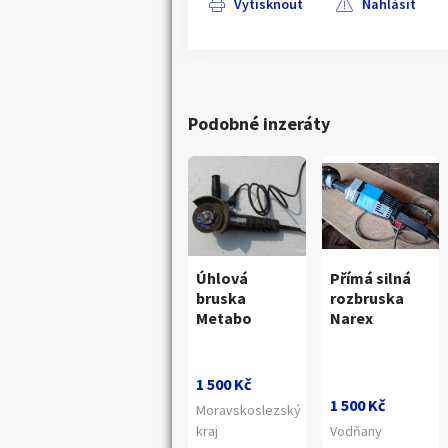
Vytisknout
Nahlásit
Podobné inzeráty
Úhlová
Přímá silná
bruska
rozbruska
Metabo
Narex
1 500 Kč
1 500 Kč
Moravskoslezský
kraj
Vodňany