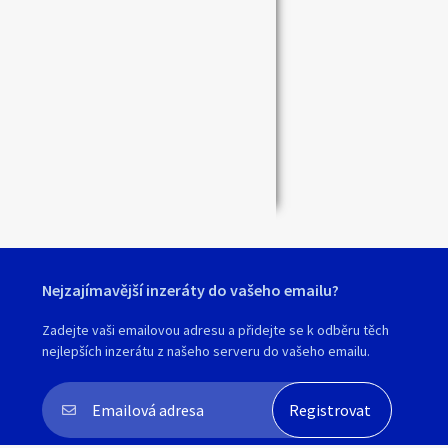
Zavřít
Nejzajímavější inzeráty do vašeho emailu?
Zadejte vaši emailovou adresu a přidejte se k odběru těch
nejlepších inzerátu z našeho serveru do vašeho emailu.