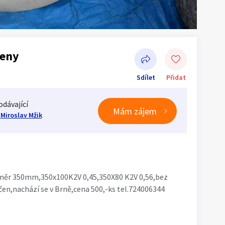
ceny
Sdílet
Přidat
odávající
Mám zájem
Miroslav Mžik
Sdílet na Facebooku
měr 350mm,350x100K2V 0,45,350X80 K2V 0,56,bez
čen,nachází se v Brně,cena 500,-ks tel.724006344