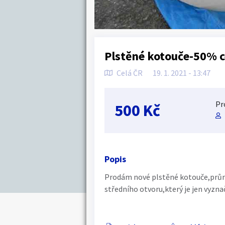
Plstěné kotouče-50% 
Celá ČR
19. 1. 2021 - 13:47
Pr
500 Kč
Popis
Prodám nové plstěné kotouče,prů
středního otvoru,který je jen vyzna