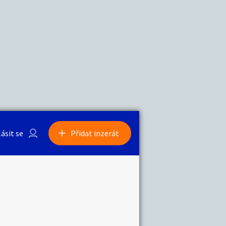
a
Zvířata
0
/
2000
Nahlásit
0
/
1000
lásit se
Přidat inzerát
obby
Sběratelství
ní
Ostatní