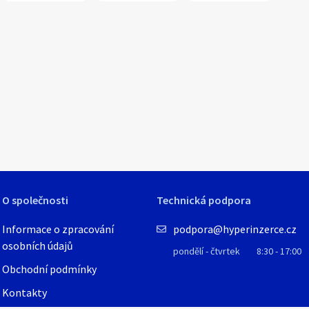
1
/
1
O společnosti
Technická podpora
Informace o zpracování
podpora@hyperinzerce.cz
osobních údajů
pondělí - čtvrtek
8:30 - 17:00
Obchodní podmínky
Kontakty