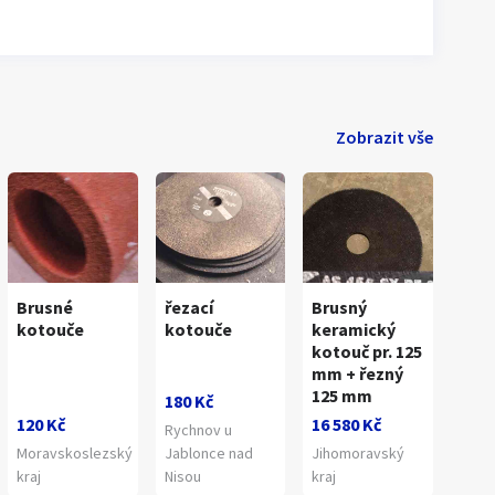
Zobrazit vše
Brusné
řezací
Brusný
kotouče
kotouče
keramický
kotouč pr. 125
mm + řezný
125 mm
180 Kč
120 Kč
16 580 Kč
Rychnov u
Moravskoslezský
Jablonce nad
Jihomoravský
kraj
Nisou
kraj