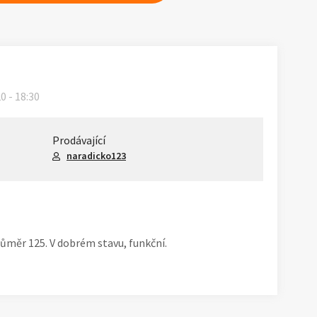
20 - 18:30
Prodávající
naradicko123
měr 125. V dobrém stavu, funkční.