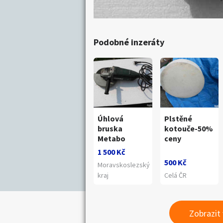
Podobné inzeráty
Úhlová
Plstěné
bruska
kotouče-50%
Metabo
ceny
1 500 Kč
500 Kč
Moravskoslezský
kraj
Celá ČR
Zobrazit