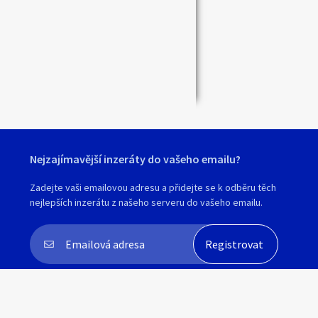
Zavřít
Nejzajímavější inzeráty do vašeho emailu?
Zadejte vaši emailovou adresu a přidejte se k odběru těch
nejlepších inzerátu z našeho serveru do vašeho emailu.
Souhlasím s
personalizací nabídek, zasíláním
marketingových materiálů a upozornění
.