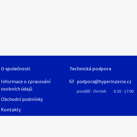
1
/
1
O společnosti
Technická podpora
Informace o zpracování
podpora@hyperinzerce.cz
osobních údajů
pondělí - čtvrtek
8:30 - 17:00
Obchodní podmínky
Kontakty