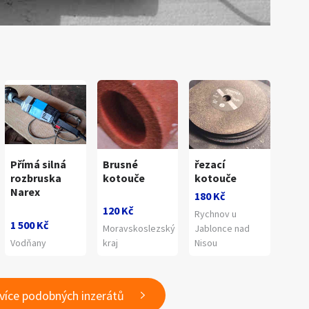
Přímá silná
Brusné
řezací
rozbruska
kotouče
kotouče
Narex
180 Kč
120 Kč
Rychnov u
1 500 Kč
Moravskoslezský
Jablonce nad
Vodňany
kraj
Nisou
 více podobných inzerátů