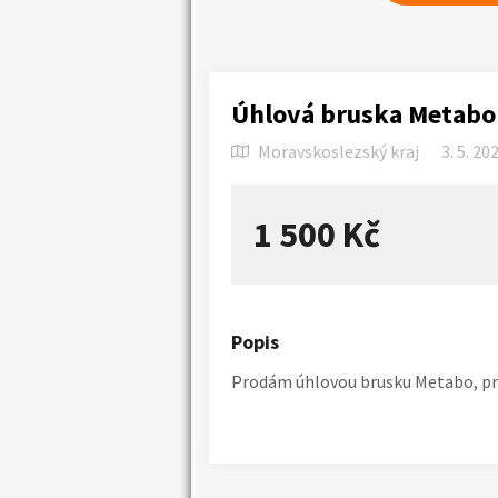
Úhlová bruska Metabo
Moravskoslezský kraj
3. 5. 20
1 500 Kč
Popis
Prodám úhlovou brusku Metabo, prů