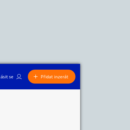
a
Zvířata
0
/
2000
Nahlásit
0
/
1000
lásit se
Přidat inzerát
obby
Sběratelství
ní
Ostatní