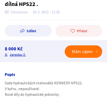
dílná HPS22 .
Chomutov
29. 5. 2022 - 11:25
Sdílet
Přidat
8 000 Kč
Mám zájem
Jaroslav Z.
Popis
Sada hydraulických stahováků KENNEDY HPS22 .
V kufru , nepoužívané .
Nové díly do hydraulické jednotky .