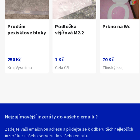
Prodám
Podložka
Prkno na Wc
pexisklove bloky
vějířová M2.2
250 Kč
1 Kč
70 Kč
Kraj Vysočina
Celá ČR
Zlínský kraj
Nejzajímavější inzeráty do vašeho emailu?
Zadejte vaši emailovou adresu a přidejte se k odběru těch nejlepších
inzerátu z našeho serveru do vašeho emailu.