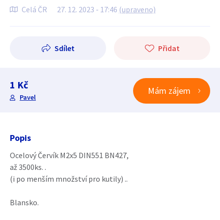
Celá ČR
27. 12. 2023 - 17:46
(upraveno)
Sdílet
Přidat
1 Kč
Mám zájem
Pavel
Popis
Ocelový Červík M2x5 DIN551 BN427,
až 3500ks. .
(i po menším množství pro kutily) ..
Blansko.