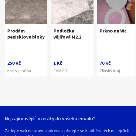
Prodám
Podložka
Prkno na Wc
pexisklove bloky
vějířová M2.2
250 Kč
1 Kč
70 Kč
Kraj Vysočina
Celá ČR
Zlínský kraj
Nejzajímavější inzeráty do vašeho emailu?
Zadejte vaši emailovou adresu a přidejte se k odběru těch nejlepších