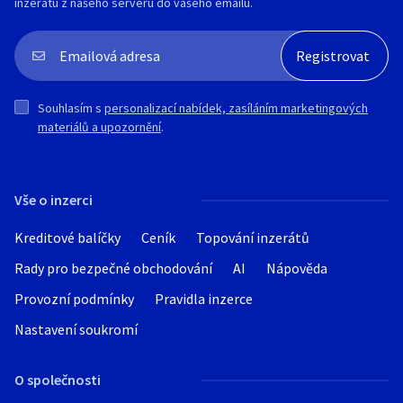
inzerátu z našeho serveru do vašeho emailu.
Souhlasím s
personalizací nabídek, zasíláním marketingových
materiálů a upozornění
.
Vše o inzerci
Kreditové balíčky
Ceník
Topování inzerátů
Rady pro bezpečné obchodování
AI
Nápověda
Provozní podmínky
Pravidla inzerce
Nastavení soukromí
O společnosti