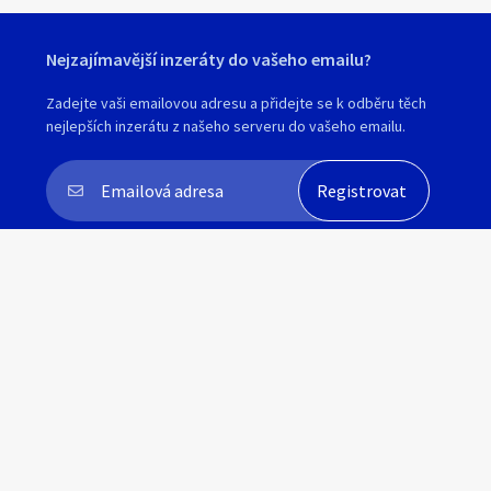
Nejzajímavější inzeráty do vašeho emailu?
Zavřít
Zadejte vaši emailovou adresu a přidejte se k odběru těch
nejlepších inzerátu z našeho serveru do vašeho emailu.
Souhlasím s
personalizací nabídek, zasíláním
marketingových materiálů a upozornění
.