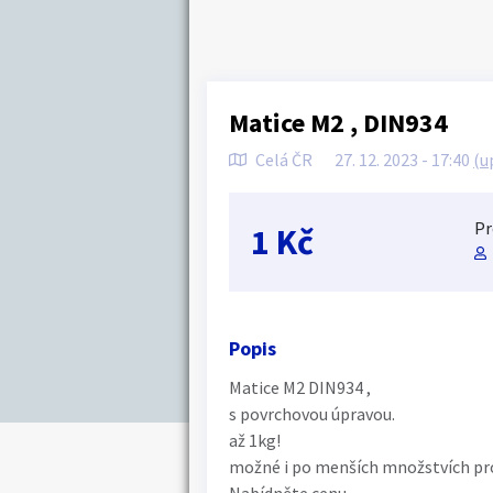
Matice M2 , DIN934
Celá ČR
27. 12. 2023 - 17:40
(u
Pr
1 Kč
Popis
Matice M2 DIN934 ,
s povrchovou úpravou.
až 1kg!
možné i po menších množstvích pro