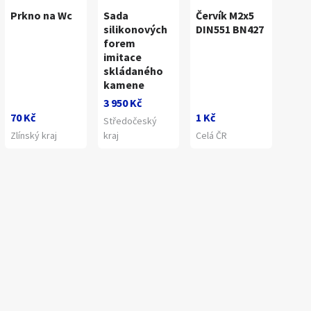
Prkno na Wc
Sada
Červík M2x5
silikonových
DIN551 BN427
forem
imitace
skládaného
kamene
3 950 Kč
70 Kč
1 Kč
Středočeský
Zlínský kraj
kraj
Celá ČR