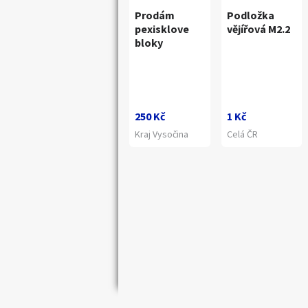
Prodám
Podložka
pexisklove
vějířová M2.2
bloky
250 Kč
1 Kč
Kraj Vysočina
Celá ČR