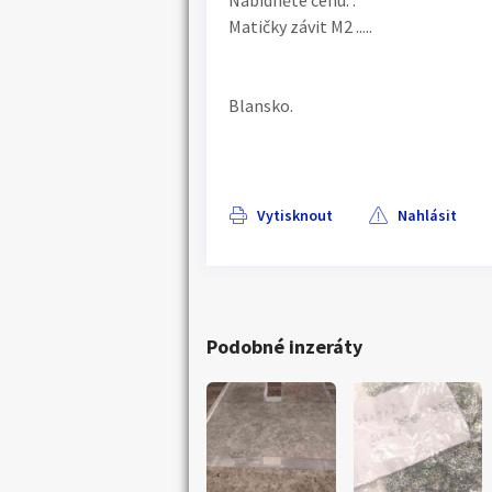
Nabídněte cenu. .
Matičky závit M2 .....
Blansko.
Vytisknout
Nahlásit
Podobné inzeráty