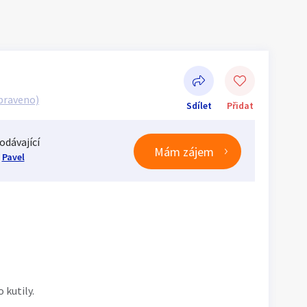
praveno)
Sdílet
Přidat
odávající
Mám zájem
Pavel
Sdílet na Facebooku
 kutily.