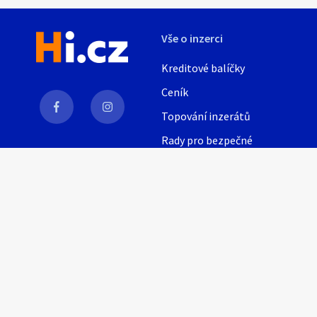
Vše o inzerci
Náhledy
Kreditové balíčky
Ceník
Topování inzerátů
Rady pro bezpečné
obchodování
AI
Nápověda
Provozní podmínky
Pravidla inzerce
Nastavení soukromí
© 2021, Inzeris s.r.o.