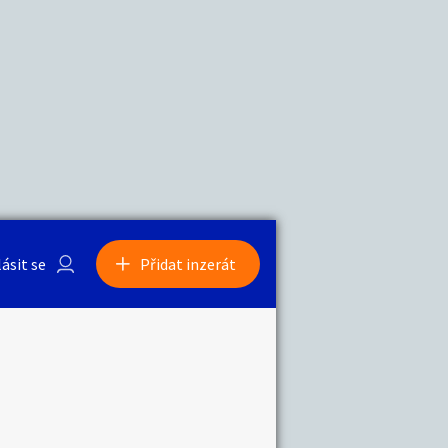
a
Zvířata
0
/
2000
Nahlásit
0
/
1000
lásit se
Přidat inzerát
obby
Sběratelství
ní
Ostatní