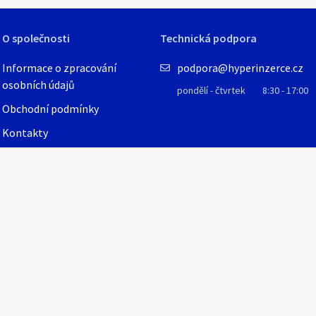
O společnosti
Technická podpora
1
/
1
Informace o zpracování
podpora@hyperinzerce.cz
osobních údajů
pondělí - čtvrtek
8:30 - 17:00
Obchodní podmínky
Kontakty
Matice M2 , DIN934