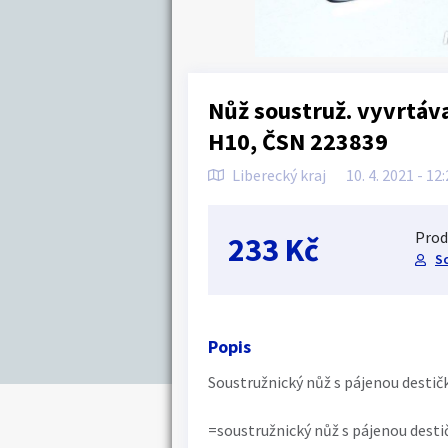
Nůž soustruž. vyvrtá
H10, ČSN 223839
Liberecký kraj
10. 4. 2021 - 12
Prod
233 Kč
S
Popis
Soustružnický nůž s pájenou destič
=soustružnický nůž s pájenou destič