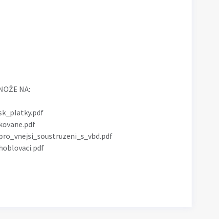
NOŽE NA:
sk_platky.pdf
kovane.pdf
pro_vnejsi_soustruzeni_s_vbd.pdf
hoblovaci.pdf