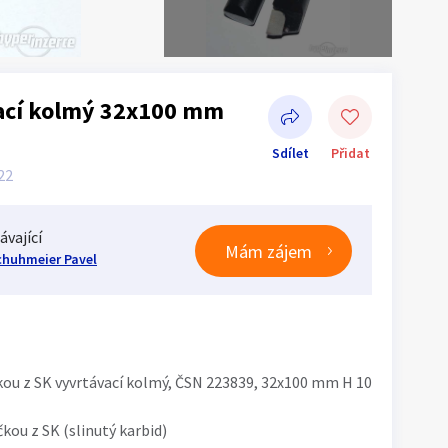
vací kolmý 32x100 mm
Sdílet
Přidat
:22
ávající
Mám zájem
chuhmeier Pavel
Sdílet na Facebooku
kou z SK vyvrtávací kolmý, ČSN 223839, 32x100 mm H 10
kou z SK (slinutý karbid)