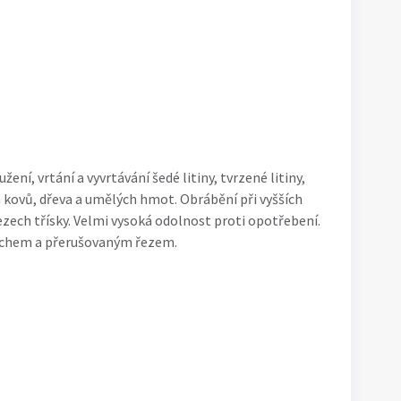
žení, vrtání a vyvrtávání šedé litiny, tvrzené litiny,
h kovů, dřeva a umělých hmot. Obrábění při vyšších
zech třísky. Velmi vysoká odolnost proti opotřebení.
rchem a přerušovaným řezem.