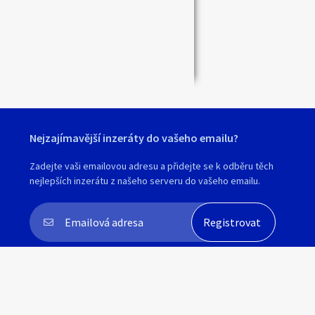
Nejzajímavější inzeráty do vašeho emailu?
Zadejte vaši emailovou adresu a přidejte se k odběru těch
nejlepších inzerátu z našeho serveru do vašeho emailu.
Souhlasím s
personalizací nabídek, zasíláním
marketingových materiálů a upozornění
.