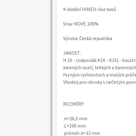
K dodání IHNED: více kusů
Stav: NOVÝ, 100%
Výroba: Česká republika
JAKOST:
H 10 - (odpovídá K10 - K15) - Soustru
kalených ocelí, lehkých a barevnýc
řezných rychlostech a malých průře
Vhodný pro obroky s nečistým pov
ROZMĚRY:
.n=26,5 mm
.L=100 mm
.průměr d=32 mm