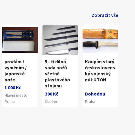
Zobrazit vše
prodám /
5 - ti dílná
Koupím starý
vyměním /
sada nožů
českoslovens
japonské
včetně
ký vojenský
nože
plastového
nůž UTON
stojanu
1 000 Kč
300 Kč
Dohodou
Hlavní město
Praha
Kladno
Praha
1
/
4