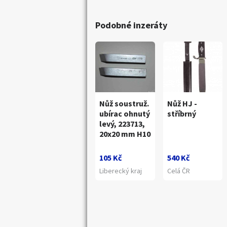
Podobné inzeráty
Nůž soustruž.
Nůž HJ -
ubírac ohnutý
stříbrný
levý, 223713,
20x20 mm H10
105 Kč
540 Kč
Liberecký kraj
Celá ČR
Náhledy