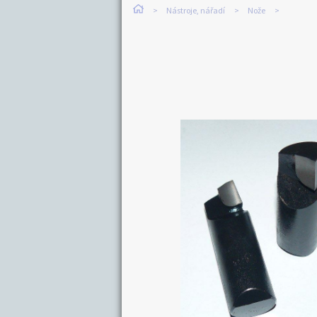
Nástroje, nářadí
Nože