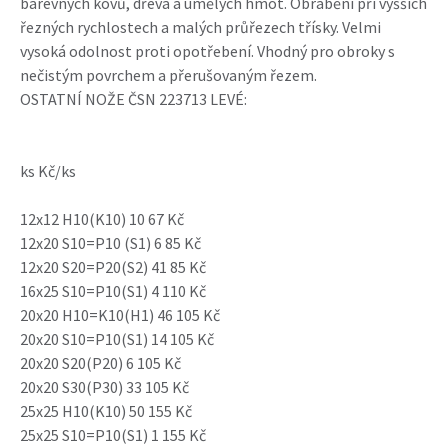
barevných kovů, dřeva a umělých hmot. Obrábění při vyšších
řezných rychlostech a malých průřezech třísky. Velmi
vysoká odolnost proti opotřebení. Vhodný pro obroky s
nečistým povrchem a přerušovaným řezem.
OSTATNÍ NOŽE ČSN 223713 LEVÉ:
ks Kč/ks
12x12 H10(K10) 10 67 Kč
12x20 S10=P10 (S1) 6 85 Kč
12x20 S20=P20(S2) 41 85 Kč
16x25 S10=P10(S1) 4 110 Kč
20x20 H10=K10(H1) 46 105 Kč
20x20 S10=P10(S1) 14 105 Kč
20x20 S20(P20) 6 105 Kč
20x20 S30(P30) 33 105 Kč
25x25 H10(K10) 50 155 Kč
25x25 S10=P10(S1) 1 155 Kč