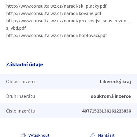
http://www.consulta.wz.cz/naradi/sk_platky.pdf
http://www.consulta.wz.cz/naradi/kovane.pdf
http://www.consulta.wz.cz/naradi/pro_vnejsi_soustruzeni_
s_vbd.pdf
http://www.consulta.wz.cz/naradi/hoblovaci.pdf
Základní údaje
Oblast inzerce
Liberecký kraj
Druh inzerátu
soukromá inzerce
Číslo inzerátu
40771523136162223836
Vytisknout
Nahlásit