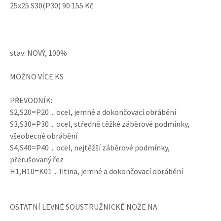
25x25 S30(P30) 90 155 Kč
stav: NOVÝ, 100%
MOŽNO VÍCE KS
PŘEVODNÍK:
S2,S20=P20 ... ocel, jemné a dokončovací obrábění
S3,S30=P30 ... ocel, středně těžké záběrové podmínky,
všeobecné obrábění
S4,S40=P40 ... ocel, nejtěžší záběrové podmínky,
přerušovaný řez
H1,H10=K01 ... litina, jemné a dokončovací obrábění
OSTATNÍ LEVNÉ SOUSTRUŽNICKÉ NOŽE NA: