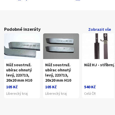
Podobné inzeráty
Zobrazit vše
Nůž soustruž.
Nůž soustruž.
Nůž HJ - stříbrný
ubírac ohnutý
ubírac ohnutý
levý, 223713,
levý, 223713,
20x20 mm H10
20x20 mm H10
105 Kč
105 Kč
540 Kč
Liberecký kraj
Liberecký kraj
Celá ČR