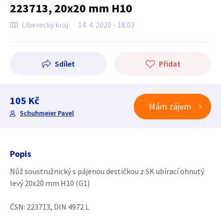
223713, 20x20 mm H10
Liberecký kraj
14. 4. 2020 - 18:03
Sdílet
Přidat
105 Kč
Mám zájem
Schuhmeier Pavel
Popis
Nůž soustružnický s pájenou destičkou z SK ubírací ohnutý
levý 20x20 mm H10 (G1)
ČSN: 223713, DIN 4972 L