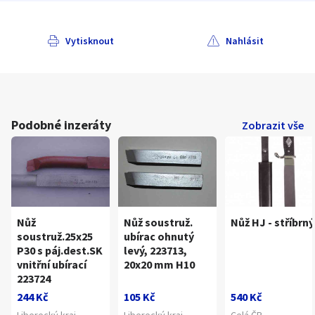
Vytisknout
Nahlásit
Podobné inzeráty
Zobrazit vše
Nůž
Nůž soustruž.
Nůž HJ - stříbrný
soustruž.25x25
ubírac ohnutý
P30 s páj.dest.SK
levý, 223713,
vnitřní ubírací
20x20 mm H10
223724
244 Kč
105 Kč
540 Kč