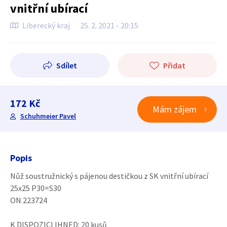
vnitřní ubírací
Liberecký kraj
25. 2. 2021 - 20:15
Sdílet
Přidat
172 Kč
Mám zájem
Schuhmeier Pavel
Popis
Nůž soustružnický s pájenou destičkou z SK vnitřní ubírací
25x25 P30=S30
ON 223724
K DISPOZICI IHNED: 20 kusů