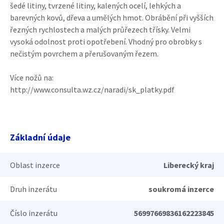
šedé litiny, tvrzené litiny, kalených ocelí, lehkých a
barevných kovů, dřeva a umělých hmot. Obrábění při vyšších
řezných rychlostech a malých průřezech třísky. Velmi
vysoká odolnost proti opotřebení. Vhodný pro obrobky s
nečistým povrchem a přerušovaným řezem.
Více nožů na:
http://www.consulta.wz.cz/naradi/sk_platky.pdf
Základní údaje
Oblast inzerce
Liberecký kraj
Druh inzerátu
soukromá inzerce
Číslo inzerátu
56997669836162223845