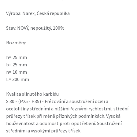
Výroba: Narex, Česká republika
Stav: NOVÝ, nepoužitý, 100%
Rozměry:
h= 25 mm
b= 25 mm
n= 10 mm
L= 300 mm
Kvalita slinutého karbidu
S 30 - (P25 - P35) - Frézování a soustružení oceli a
ocelolitiny středními a nižšími řeznými rychlostmi, střední
průřezy třísek při méně příznivých podmínkách. Vysoká
houževnatost a odolnost proti opotřebení. Soustružení
středními a vysokými průřezy třísek.