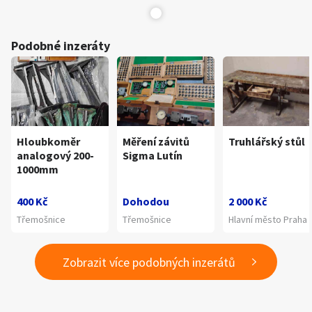
Podobné inzeráty
Hloubkoměr
Měření závitů
Truhlářský stůl
analogový 200-
Sigma Lutín
1000mm
400 Kč
Dohodou
2 000 Kč
Třemošnice
Třemošnice
Hlavní město Praha
Zobrazit více podobných inzerátů