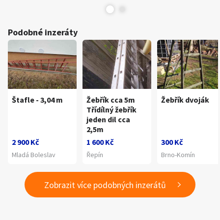
Podobné inzeráty
Štafle - 3,04 m
Žebřík cca 5m
Žebřík dvoják
Třídílný žebřík
jeden dil cca
2,5m
2 900 Kč
1 600 Kč
300 Kč
Mladá Boleslav
Řepín
Brno-Komín
Zobrazit více podobných inzerátů