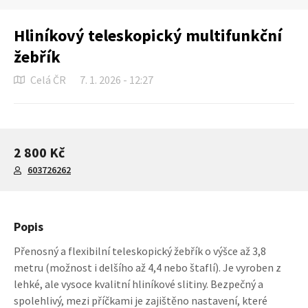
Hliníkový teleskopický multifunkční
žebřík
Celá ČR
7. 1. 2026 - 12:27
2 800 Kč
603726262
Popis
Přenosný a flexibilní teleskopický žebřík o výšce až 3,8
metru (možnost i delšího až 4,4 nebo štaflí). Je vyroben z
lehké, ale vysoce kvalitní hliníkové slitiny. Bezpečný a
spolehlivý, mezi příčkami je zajištěno nastavení, které