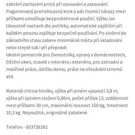
zabrání zachycení prstů při vysouvání a zasouvání.
Pogumovaný protiskluzový krok a pás tlumící nárazy mezi
příčkami umožňuje bezproblémové použití. Výšku lze
libovolně nastavit dle potřeby, automatické zajištění při
každém posunu zajišťuje bezpečné používání. Po složení do
základního stavu zabere minimálně místa při skladování
nebo stejně tak i při přepravě.
Ideální pomocník pro živnostníky, opravy v domácnostech,
čištění oken, staveb v interiéru i exteriéru, pro zahradní a
malířské práce, údržbu domu, práce na ořezávání stromů
atd.
Materiál slitina hliníku, výška při plném vysunutí 3,8 m,
výška při úplném složení 0,86m, počet příček 13, vzdálenost
mezi příčkami 30 cm, maximální nosnost 150 kg, hmotnost
10,3 kg. Nepoužité, originálně zabalené.
Telefon - 603726262