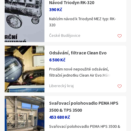
Návod Triodyn RK-320
Klíčové slovo:
Neuvedeno
Km
390 Kč
Lokalita:
Neuvedeno
Nabízím návod k Triodyně MEZ typ: RK-
320
Včetně ele. schéma.
Celá ČR
České Budějovice
Zašlu po dohodě poštou nebo
Zásilkovnou.
Hlavní město Praha
Ráno
Zkoukněte i ostatní moje návody a
Večer
Odsávání, filtrace Clean Evo
Jihočeský kraj
ddokumentace!
6 500 Kč
E-mail
Jihomoravský kraj
Prodám nové nepoužité odsávání,
Zobrazit všechny regiony
filtrační jednotku Clean Air Evo.Mám více
kusů.Není problém poslat na
Liberecký kraj
dobírku.,...........................................
Souhlasím s personalizací nabídek, zasíláním
Stáří inzerátu
marketingových materiálů a upozornění.
Svařovací polohovadlo PEMA HPS
3500 & TPS 3500
453 680 Kč
Svařovací polohovadlo PEMA HPS 3500 &